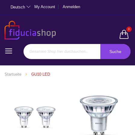
My Account
Anmelden
Deutsch
0
Suche
Startseite
GU10 LED