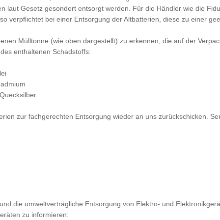
 laut Gesetz gesondert entsorgt werden. Für die Händler wie die Fidu
so verpflichtet bei einer Entsorgung der Altbatterien, diese zu einer g
henen Mülltonne (wie oben dargestellt) zu erkennen, die auf der Verpa
 des enthaltenen Schadstoffs:
lei
 Cadmium
 Quecksilber
terien zur fachgerechten Entsorgung wieder an uns zurückschicken. Sen
nd die umweltverträgliche Entsorgung von Elektro- und Elektronikgerä
eräten zu informieren: