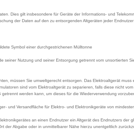
aten. Dies gilt insbesondere für Geräte der Informations- und Teleko
schung der Daten auf den zu entsorgenden Altgeräten jeder Endnutzer se
ildete Symbol einer durchgestrichenen Mülltonne
de seiner Nutzung und seiner Entsorgung getrennt vom unsortierten Sie
hten, müssen Sie umweltgerecht entsorgen. Das Elektroaltgerät muss e
ulatoren sind vom Elektroaltgerät zu separieren, falls diese nicht vom
roG getrennt werden kann, um dieses für die Wiederverwendung vorzuber
Lager- und Versandfläche für Elektro- und Elektronikgeräte von mindest
lektronikgerätes an einen Endnutzer ein Altgerät des Endnutzers der g
Ort der Abgabe oder in unmittelbarer Nähe hierzu unentgeltlich zurüc