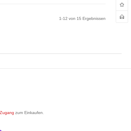
 den Warenkorb
In den Warenkorb
1
-
12
von
15
Ergebnissen
 Zugang
zum Einkaufen.