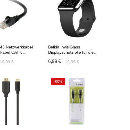
J45 Netzwerkkabel
Belkin InvisiGlass
kabel CAT 6
Displayschutzfolie für die
kabel
Apple Watch
6,99 €
19,99 €
19,99 €
-60%
 den Warenkorb
In den Warenkorb