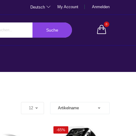
My Account
Anmelden
Deutsch
0
Suche
-65%