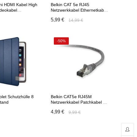
ini HDMI Kabel High
Belkin CAT 5e RJ45
deokabel
Netzwerkkabel Ethernetkabel
skabel 3 m
mit Rastnasenschutz 5m
5,99 €
14,99 €
-50%
 den Warenkorb
In den Warenkorb
blet Schutzhülle 8
Belkin CAT5e RJ45M
Stand
Netzwerkkabel Patchkabel mit
Rastnasenschutz 2m
4,99 €
9,99 €