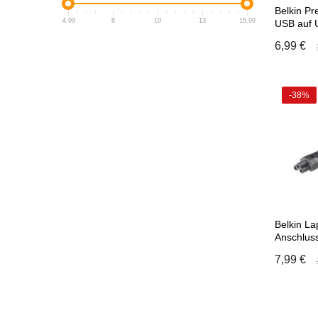
Belkin Pr
4.99
8
10
13
15.99
USB auf 
Ladekabe
6,99 €
-38%
In
Belkin La
Anschlus
Kaltgerät
7,99 €