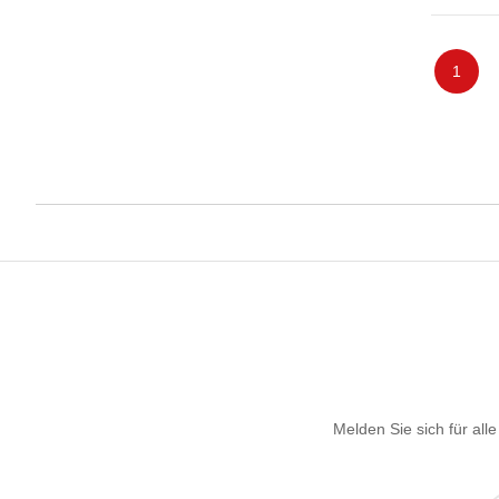
In
Seite
Sie les
1
Melden Sie sich für al