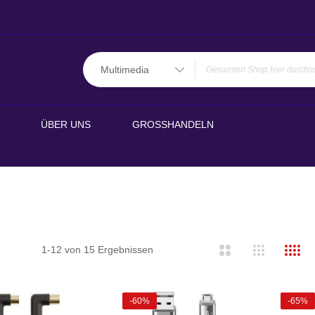
Multimedia
ÜBER UNS
GROSSHANDELN
ste
1
-
12
von
15
Ergebnissen
-60%
-65%