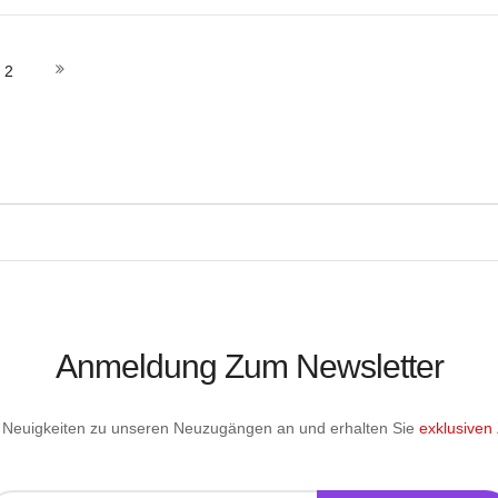
 den Warenkorb
In den Warenkorb
In
en gerade die Seite
Seite
Seite
Weiter
2
Anmeldung Zum Newsletter
le Neuigkeiten zu unseren Neuzugängen an und erhalten Sie
exklusiven