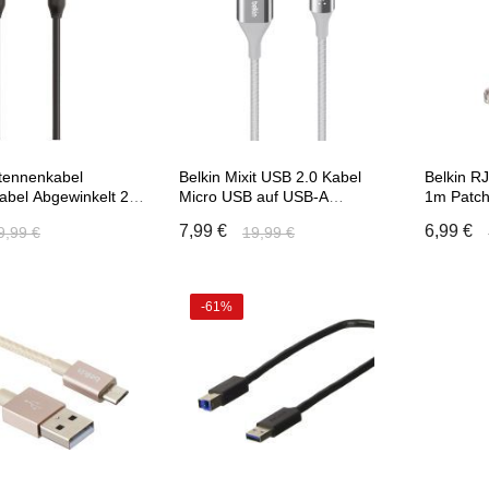
ntennenkabel
Belkin Mixit USB 2.0 Kabel
Belkin R
abel Abgewinkelt 2m
Micro USB auf USB-A
1m Patch
Datenkabel 1,2m
Ethernet
7,99 €
6,99 €
9,99 €
19,99 €
-61%
 den Warenkorb
In den Warenkorb
In