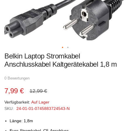
Zum
Belkin Laptop Stromkabel
Anfang
der
Anschlusskabel Kaltgerätekabel 1,8 m
Bildgalerie
springen
0 Bewertungen
7,99 €
12,99 €
Verfügbarkeit:
Auf Lager
SKU:
24-01-01-0745883724543-N
Länge: 1,8m
Euro-Stromkabel, C5-Anschluss