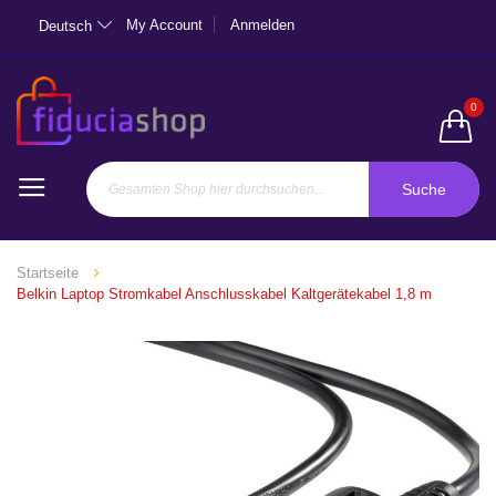
My Account
Anmelden
Deutsch
0
Suche
Startseite
Belkin Laptop Stromkabel Anschlusskabel Kaltgerätekabel 1,8 m
Zum
Ende
der
Bildgalerie
springen