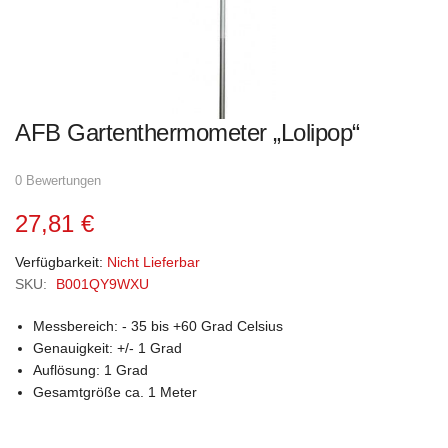
Zum
AFB Gartenthermometer „Lolipop“
Anfang
der
Bildgalerie
springen
0 Bewertungen
27,81 €
Verfügbarkeit:
Nicht Lieferbar
SKU:
B001QY9WXU
Messbereich: - 35 bis +60 Grad Celsius
Genauigkeit: +/- 1 Grad
Auflösung: 1 Grad
Gesamtgröße ca. 1 Meter