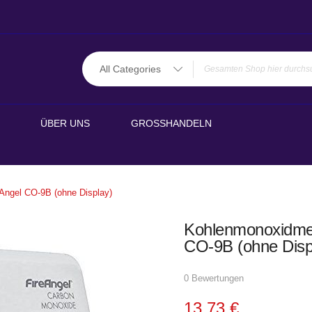
All Categories
ÜBER UNS
GROSSHANDELN
Angel CO-9B (ohne Display)
Kohlenmonoxidmel
CO-9B (ohne Disp
0 Bewertungen
13,73 €