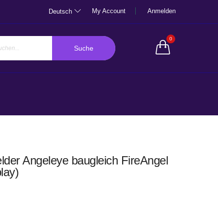
My Account
Anmelden
Deutsch
0
Suche
der Angeleye baugleich FireAngel
lay)