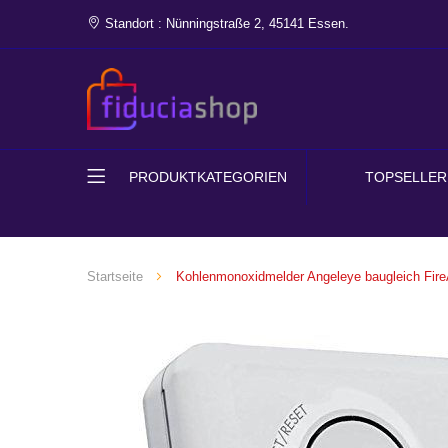
Standort : Nünningstraße 2, 45141 Essen.
PRODUKTKATEGORIEN
TOPSELLER
Startseite
Kohlenmonoxidmelder Angeleye baugleich Fire
Zum
Ende
der
Bildgalerie
springen