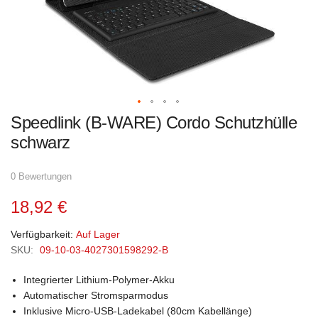
Zum
Speedlink (B-WARE) Cordo Schutzhülle
Anfang
der
schwarz
Bildgalerie
springen
0 Bewertungen
18,92 €
Verfügbarkeit:
Auf Lager
SKU:
09-10-03-4027301598292-B
Integrierter Lithium-Polymer-Akku
Automatischer Stromsparmodus
Inklusive Micro-USB-Ladekabel (80cm Kabellänge)