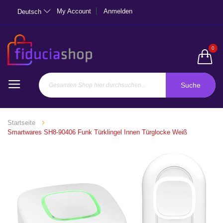
My Account
Anmelden
Deutsch
0
Suche
Startseite
Smartwares SH8-90406 Funk Türklingel Innen Türglocke Weiß
Zum
Ende
der
Bildgalerie
springen