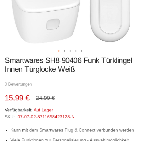
Zum
Smartwares SH8-90406 Funk Türklingel
Anfang
der
Innen Türglocke Weiß
Bildgalerie
springen
0 Bewertungen
15,99 €
24,99 €
Verfügbarkeit:
Auf Lager
SKU:
07-07-02-8711658423128-N
Kann mit dem Smartwares Plug & Connect verbunden werden
Viele Funktionen zur Personalisierung - Auswahlmöglichkeit