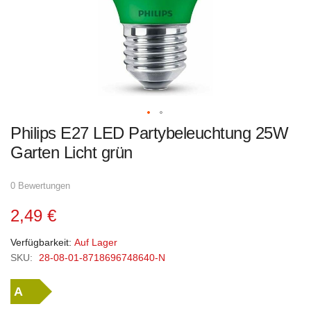
Zum
Philips E27 LED Partybeleuchtung 25W
Anfang
der
Garten Licht grün
Bildgalerie
springen
0 Bewertungen
2,49 €
Verfügbarkeit:
Auf Lager
SKU:
28-08-01-8718696748640-N
A