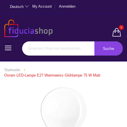
My Account
Anmelden
Deutsch
0
Suche
Startseite
Osram LED-Lampe E27 Warmweiss Glühlampe 75 W Matt
Zum
Ende
der
Bildgalerie
springen