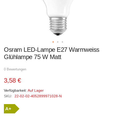
Zum
Osram LED-Lampe E27 Warmweiss
Anfang
der
Glühlampe 75 W Matt
Bildgalerie
springen
0 Bewertungen
3,58 €
Verfügbarkeit:
Auf Lager
SKU:
22-02-02-4052899971028-N
A+