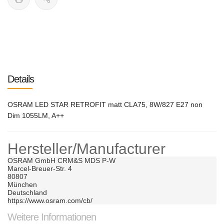
Details
OSRAM LED STAR RETROFIT matt CLA75, 8W/827 E27 non
Dim 1055LM, A++
Hersteller/Manufacturer
OSRAM GmbH CRM&S MDS P-W	

Marcel-Breuer-Str. 4	

80807	

München	

Deutschland	

https://www.osram.com/cb/
Weitere Informationen