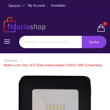
My Account
Anmelden
Deutsch
0
Suche
Startseite
Müller-Licht John LED Fluter Außenstrahler Flutlich 20W Schwenkbar
Zum
Ende
der
Bildgalerie
springen