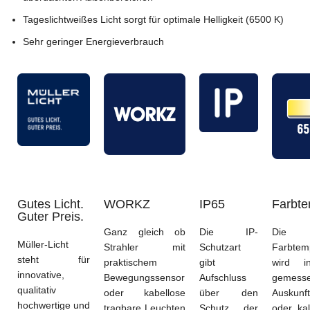
Tageslichtweißes Licht sorgt für optimale Helligkeit (6500 K)
Sehr geringer Energieverbrauch
Gutes Licht.
WORKZ
IP65
Farbte
Guter Preis.
Ganz gleich ob
Die IP-
Die
Müller-Licht
Strahler mit
Schutzart
Farbtem
steht für
praktischem
gibt
wird in
innovative,
Bewegungssensor
Aufschluss
gemesse
qualitativ
oder kabellose
über den
Auskunf
hochwertige und
tragbare Leuchten
Schutz der
oder kal