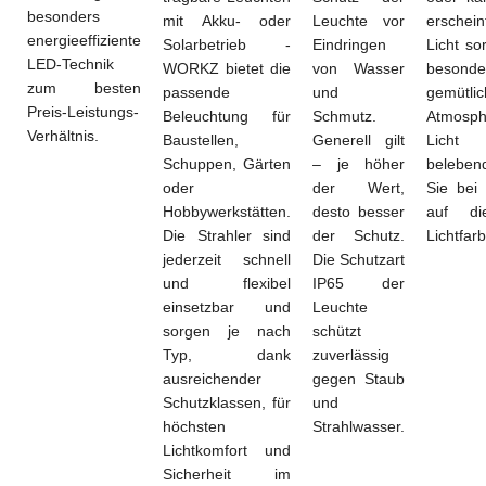
besonders
mit Akku- oder
Leuchte vor
erschei
energieeffiziente
Solarbetrieb -
Eindringen
Licht so
LED-Technik
WORKZ bietet die
von Wasser
besonde
zum besten
passende
und
gemütli
Preis-Leistungs-
Beleuchtung für
Schmutz.
Atmosph
Verhältnis.
Baustellen,
Generell gilt
Lich
Schuppen, Gärten
– je höher
beleben
oder
der Wert,
Sie bei
Hobbywerkstätten.
desto besser
auf die
Die Strahler sind
der Schutz.
Lichtfarb
jederzeit schnell
Die Schutzart
und flexibel
IP65 der
einsetzbar und
Leuchte
sorgen je nach
schützt
Typ, dank
zuverlässig
ausreichender
gegen Staub
Schutzklassen, für
und
höchsten
Strahlwasser.
Lichtkomfort und
Sicherheit im