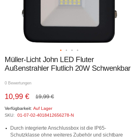
Zum
Müller-Licht John LED Fluter
Anfang
der
Außenstrahler Flutlich 20W Schwenkbar
Bildgalerie
springen
0 Bewertungen
10,99 €
19,99 €
Verfügbarkeit:
Auf Lager
SKU:
01-07-02-4018412656278-N
Durch integrierte Anschlussbox ist die IP65-
Schutzklasse ohne weiteres Zubehör und sichtbare