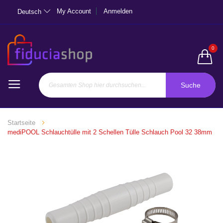
My Account
Anmelden
Deutsch
0
Suche
Startseite
mediPOOL Schlauchtülle mit 2 Schellen Tülle Schlauch Pool 32 38mm
Zum
Ende
der
Bildgalerie
springen