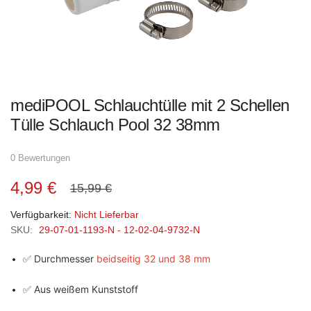
Zum
mediPOOL Schlauchtülle mit 2 Schellen
Anfang
der
Tülle Schlauch Pool 32 38mm
Bildgalerie
springen
0 Bewertungen
4,99 €
15,99 €
Verfügbarkeit:
Nicht Lieferbar
SKU:
29-07-01-1193-N - 12-02-04-9732-N
✅ Durchmesser
beidseitig 32 und 38 mm
✅ Aus weißem Kunststoff