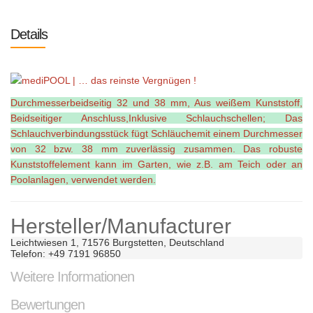
Details
Durchmesserbeidseitig 32 und 38 mm, Aus weißem Kunststoff,
Beidseitiger Anschluss,Inklusive Schlauchschellen; Das
Schlauchverbindungsstück fügt Schläuchemit einem Durchmesser
von 32 bzw. 38 mm zuverlässig zusammen. Das robuste
Kunststoffelement kann im Garten, wie z.B. am Teich oder an
Poolanlagen, verwendet werden.
Hersteller/Manufacturer
Leichtwiesen 1, 71576 Burgstetten, Deutschland

Telefon: +49 7191 96850
Weitere Informationen
Bewertungen