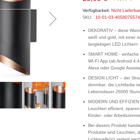
Verfügbarkeit:
Nicht Lieferba
SKU:
10-01-03-405807557
DEKORATIV –
diese Wandl
weiß und gold, mit einer 
langlebigen LED Lichtern
SMART HOME -
einfache
WI-FI App (ab Android 4.
Alexa oder Google Assista
DESIGN LICHT –
der Stra
dimmbar; die Lichtfarbe i
Lebensdauer 25000 Stun
MODERN UND EFFIZIEN
Leuchten effizient, spare
Kinder- oder Arbeitszimm
Bei diesem Produkt hande
Produkte sind Leuchten, d
Lichtquelle(n) zerlegt wer