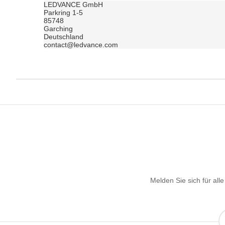
LEDVANCE GmbH	

Parkring 1-5	

85748	

Garching	

Deutschland	

contact@ledvance.com
Melden Sie sich für al