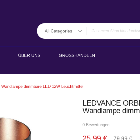
All Categories
ÜBER UNS
GROSSHANDELN
andlampe dimmbare LED 12W Leuchtmittel
LEDVANCE ORBI
Wandlampe dimmb
0 Bewertungen
25,99 €
79,99 €