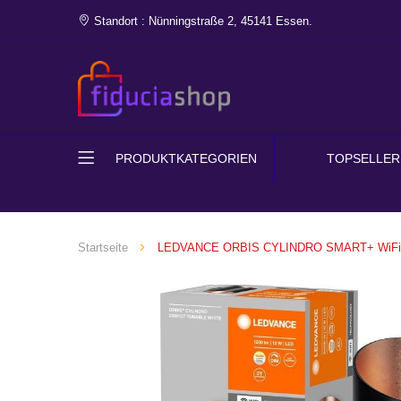
Standort : Nünningstraße 2, 45141 Essen.
PRODUKTKATEGORIEN
TOPSELLER
Startseite
LEDVANCE ORBIS CYLINDRO SMART+ WiFi W
Zum
Ende
der
Bildgalerie
springen