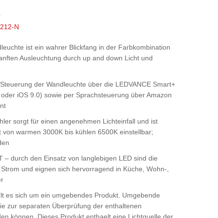
r
4212-N
euchte ist ein wahrer Blickfang in der Farbkombination
sanften Ausleuchtung durch up and down Licht und
 Steuerung der Wandleuchte über die LEDVANCE Smart+
4 oder iOS 9.0) sowie per Sprachsteuerung über Amazon
nt
hler sorgt für einen angenehmen Lichteinfall und ist
st von warmen 3000K bis kühlen 6500K einstellbar;
den
T –
durch den Einsatz von langlebigen LED sind die
n Strom und eignen sich hervorragend in Küche, Wohn-,
er
lt
es sich um ein umgebendes Produkt. Umgebende
ie zur separaten Überprüfung der enthaltenen
den können. Dieses Produkt enthaelt eine Lichtquelle der