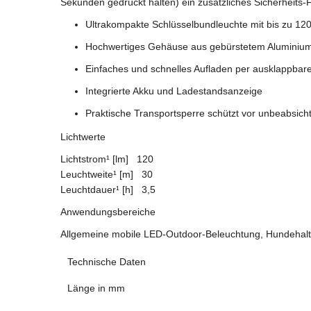
Sekunden gedrückt halten) ein zusätzliches Sicherheits-
Ultrakompakte Schlüsselbundleuchte mit bis zu 120
Hochwertiges Gehäuse aus gebürstetem Aluminium 
Einfaches und schnelles Aufladen per ausklappbar
Integrierte Akku und Ladestandsanzeige
Praktische Transportsperre schützt vor unbeabsich
Lichtwerte
Lichtstrom¹ [lm] 120
Leuchtweite¹ [m] 30
Leuchtdauer¹ [h] 3,5
Anwendungsbereiche
Allgemeine mobile LED-Outdoor-Beleuchtung, Hundehalte
Technische Daten
Länge in mm