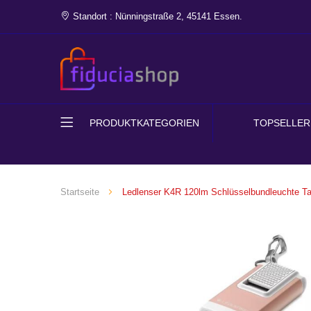
Standort : Nünningstraße 2, 45141 Essen.
PRODUKTKATEGORIEN
TOPSELLER
Startseite
Ledlenser K4R 120lm Schlüsselbundleuchte Ta­
Zum
Ende
der
Bildgalerie
springen