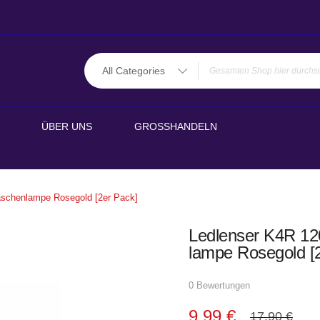
All Categories
ÜBER UNS
GROSSHANDELN
schen­lam­pe Rosegold [2er Pack]
Ledlenser K4R 12
lam­pe Rosegold [
0 Bewertungen
9,99 €
17,90 €