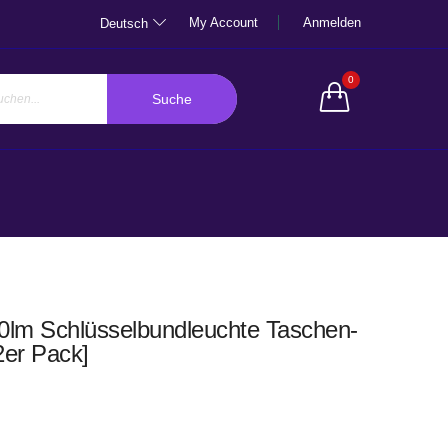
My Account
Anmelden
Deutsch
0
Suche
0lm Schlüsselbundleuchte Ta­schen­
2er Pack]