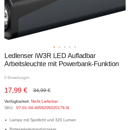
Zum
Ledlenser iW3R LED Aufladbar
Anfang
der
Arbeitsleuchte mit Powerbank-Funktion
Bildgalerie
springen
0 Bewertungen
17,99 €
34,99 €
Verfügbarkeit:
Nicht Lieferbar
SKU:
07-01-04-4058205020176-N
Lampe mit Spotlicht und 320 Lumen
Batterieladestandanzeige