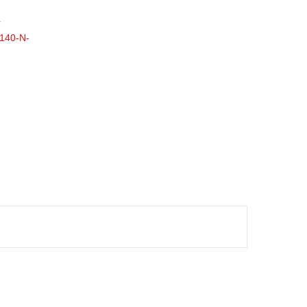
r
140-N-