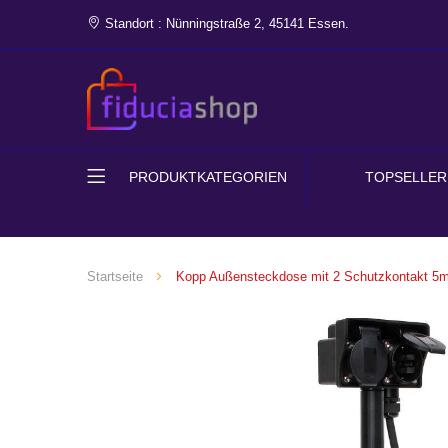
Standort : Nünningstraße 2, 45141 Essen.
PRODUKTKATEGORIEN
TOPSELLER
Startseite
Kopp Außensteckdose mit 2 Schutzkontakt 5
Zum
Ende
der
Bildgalerie
springen