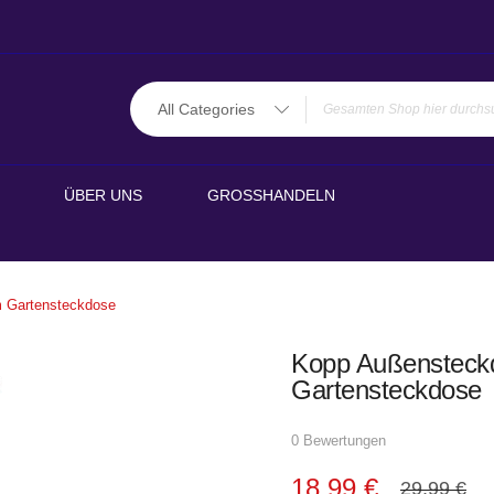
All Categories
ÜBER UNS
GROSSHANDELN
m Gartensteckdose
Kopp Außensteckd
Gartensteckdose
0 Bewertungen
18,99 €
29,99 €