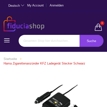
My Account
Anmelden
Deutsch
0
Suche
Startseite
Hama Zigarettenanzünder KFZ Ladegerät Stecker Schwarz
Zum
Ende
der
Bildgalerie
springen