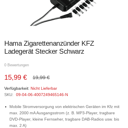
Zum
Hama Zigarettenanzünder KFZ
Anfang
der
Ladegerät Stecker Schwarz
Bildgalerie
springen
0 Bewertungen
15,99 €
19,99 €
Verfügbarkeit:
Nicht Lieferbar
SKU:
09-04-06-4007249465146-N
Mobile Stromversorgung von elektrischen Geräten im Kfz mit
max. 2000 mA Ausgangsstrom (z. B. MP3-Player, tragbare
DVD-Player, kleine Fernseher, tragbare DAB-Radios usw. bis
max. 2 A)