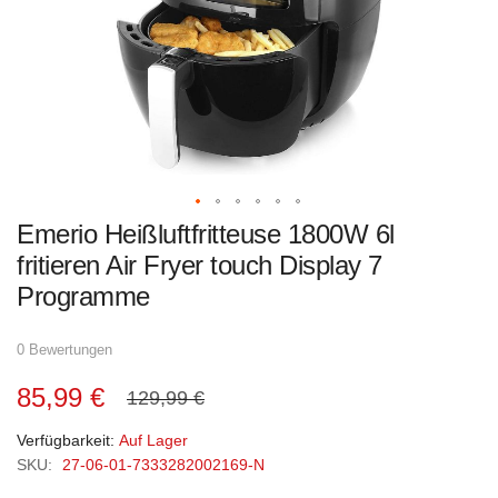
Zum
Emerio Heißluftfritteuse 1800W 6l
Anfang
der
fritieren Air Fryer touch Display 7
Bildgalerie
springen
Programme
0 Bewertungen
85,99 €
129,99 €
Verfügbarkeit:
Auf Lager
SKU:
27-06-01-7333282002169-N