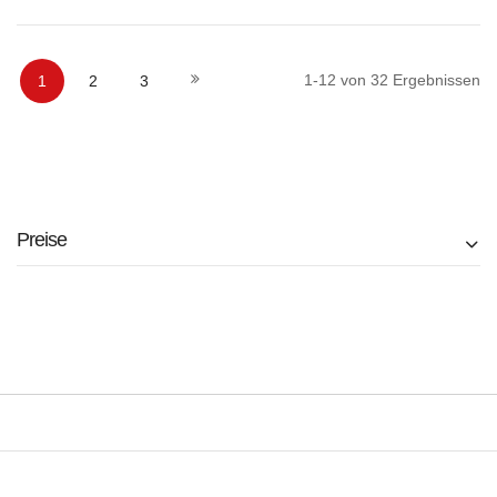
In den Warenkorb
In den Warenkorb
Seite
Sie lesen gerade die Seite
Seite
Seite
Seite
Weiter
1
-
12
von
32
Ergebnissen
1
2
3
Preise