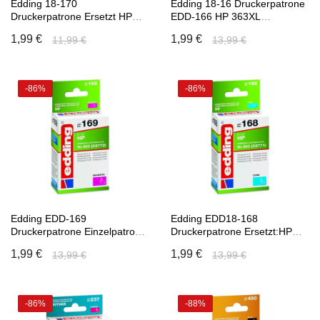
Edding 18-170
Edding 18-16 Druckerpatrone
Druckerpatrone Ersetzt HP
EDD-166 HP 363XL
Nummer 363 Kartusche
Einzelpatrone 17ML
1,99 €
1,99 €
11,99 €
13,99 €
C8773 Einzelpatrone
Kartusche C8719
-86%
-86%
In den Warenkorb
In den Warenkorb
Edding EDD-169
Edding EDD18-168
Druckerpatrone Einzelpatrone
Druckerpatrone Ersetzt:HP
Magenta Ersetzt:HP Nr.363
Nummer Einzelpatrone 363
1,99 €
1,99 €
13,99 €
13,99 €
(C8772)
C8771 CYAN
-86%
-88%
In den Warenkorb
In den Warenkorb