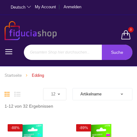
My Account
Anmelden
Deutsch
0
Suche
Startseite
Edding
Liste
Liste
1
-
12
von
32
Ergebnissen
-88%
-89%