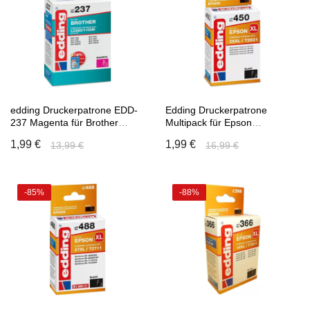
edding Druckerpatrone EDD-
Edding Druckerpatrone
237 Magenta für Brother
Multipack für Epson
LC980M/LC1100M
Expression Premium XP-
1,99 €
1,99 €
13,99 €
16,99 €
Einzelpatrone
510,520,600, 605
-85%
-88%
In den Warenkorb
In den Warenkorb