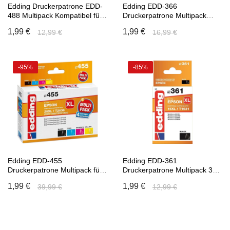
Edding Druckerpatrone EDD-
Edding EDD-366
488 Multipack Kompatibel für
Druckerpatrone Multipack
Epson 27XL, T2711 Schwarz
Kompatibel für Epson 18XL
1,99 €
1,99 €
12,99 €
16,99 €
Schwarz
-95%
-85%
In den Warenkorb
In den Warenkorb
Edding EDD-455
Edding EDD-361
Druckerpatrone Multipack für
Druckerpatrone Multipack 361
Epson 26XL T1631, T2632,
für Epson 16XL Workforce
1,99 €
1,99 €
39,99 €
12,99 €
T2633, T2634
2010, 2510, 2630