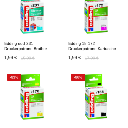
Edding edd-231
Edding 18-172
Druckerpatrone Brother
Druckerpatrone Kartusche
LC970C/LC1000C cyan 20 ML
Ersetzt HP Nummer 363
1,99 €
1,99 €
15,99 €
17,99 €
Einzelpatrone
C8775 Einzelpatrone
-83%
-86%
In den Warenkorb
In den Warenkorb