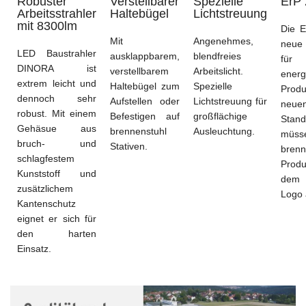
Robuster
Verstellbarer
Spezielle
ErP
Arbeitsstrahler
Haltebügel
Lichtstreuung
mit 8300lm
Die
E
Mit
Angenehmes,
neue
LED Baustrahler
ausklappbarem,
blendfreies
für
DINORA ist
verstellbarem
Arbeitslicht.
energ
extrem
leicht
und
Haltebügel zum
Spezielle
Produ
dennoch sehr
Aufstellen
oder
Lichtstreuung für
neue
robust.
Mit einem
Befestigen auf
großflächige
Stand
Gehäsue aus
brennenstuhl
Ausleuchtung
.
müss
bruch- und
Stativen
.
brenn
schlagfestem
Prod
Kunststoff
und
d
zusätzlichem
Logo
Kantenschutz
eignet er sich für
den harten
Einsatz.