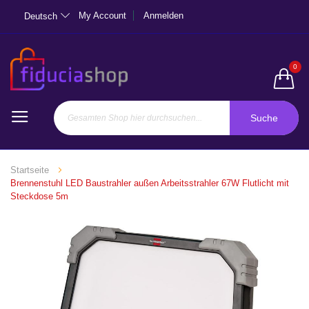
My Account
Anmelden
Deutsch
0
Suche
Startseite
Brennenstuhl LED Baustrahler außen Arbeitsstrahler 67W Flutlicht mit
Steckdose 5m
Zum
Ende
der
Bildgalerie
springen