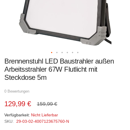
Zum
Brennenstuhl LED Baustrahler außen
Anfang
der
Arbeitsstrahler 67W Flutlicht mit
Bildgalerie
springen
Steckdose 5m
0 Bewertungen
129,99 €
159,99 €
Verfügbarkeit:
Nicht Lieferbar
SKU:
29-03-02-4007123675760-N